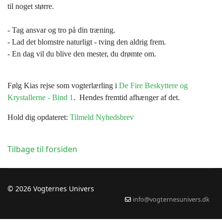
til noget større.
- Tag ansvar og tro på din træning.
- Lad det blomstre naturligt - tving den aldrig frem.
- En dag vil du blive den mester, du drømte om.
Følg Kias rejse som vogterlærling i
De Fire Beskyttere og
Krystallerne - Bind 1
. Hendes fremtid afhænger af det.
Hold dig opdateret:
Tilmeld Nyhedsbrev
Tilbage til forsiden
© 2026 Vogternes Univers
info@vogternesunivers.dk