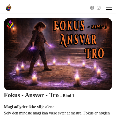
Fokus - Ansvar - Tro
- Bind 1
Magi adlyder ikke vilje alene
Selv den mindste magi kan være svær at mestre. Fokus er nøglen