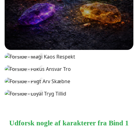
LÆS MERE
LÆS MERE
LÆS MERE
LÆS MERE
Udforsk nogle af karakterer fra Bind 1